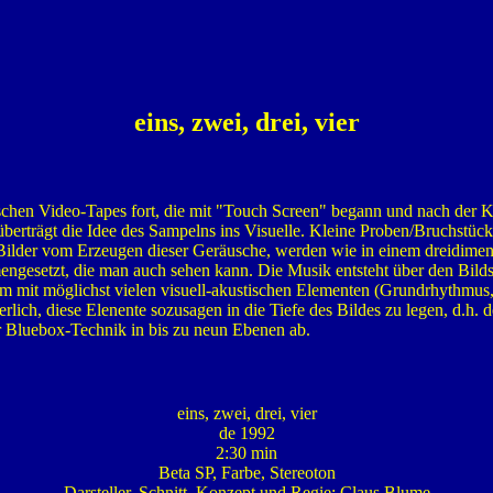
eins, zwei, drei, vier
lischen Video-Tapes fort, die mit "Touch Screen" begann und nach der K
überträgt die Idee des Sampelns ins Visuelle. Kleine Proben/Bruchstücke
Bilder vom Erzeugen dieser Geräusche, werden wie in einem dreidime
ngesetzt, die man auch sehen kann. Die Musik entsteht über den Bilds
. Um mit möglichst vielen visuell-akustischen Elementen (Grundrhythmus
lich, diese Elenente sozusagen in die Tiefe des Bildes zu legen, d.h. de
er Bluebox-Technik in bis zu neun Ebenen ab.
eins, zwei, drei, vier
de 1992
2:30 min
Beta SP, Farbe, Stereoton
Darsteller, Schnitt, Konzept und Regie: Claus Blume